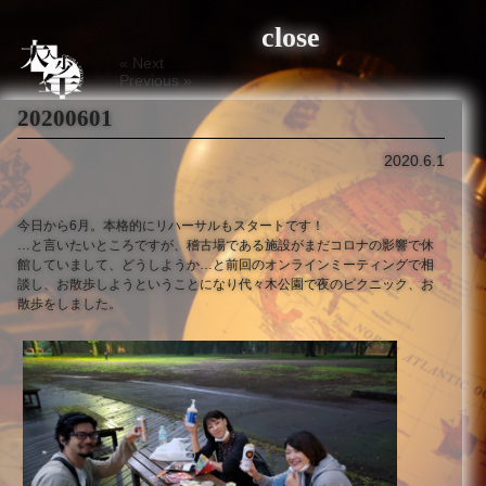
close
«
Next
Previous
»
20200601
2020.6.1
今日から6月。本格的にリハーサルもスタートです！
…と言いたいところですが、稽古場である施設がまだコロナの影響で休
館していまして、どうしようか…と前回のオンラインミーティングで相
談し、お散歩しようということになり代々木公園で夜のピクニック、お
散歩をしました。