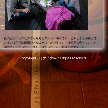
夜のピクニックなのでもちろんアルコール可です。まみこさんが持って
いるのは手指除菌用のアルコール。オンラインでは何度も会っていても
初めましてだったり、久しぶりだったりと不思議な感覚でした。
雨が降ったり止んだりする中、いい歳した大人が公園で飲みながら雑談
しているというのは外から見たらなんとも不思議な光景ですが、それも
copyright (C) 大人少年 all rights reserved.
含めて楽しかったです。
ひとしきり歓談したのちは園内を散策。
ちょうど雨も止み、静かな公園の中を歩きました。目的なく歩いていた
らバラ園を発見、雨上がりのしずる感や水滴がキレイと撮影会に。